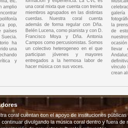
formación y experiencia. La CVL es
lla, etc.
Musica
una coral mixta que cuenta con treinta
an amplio
celebra
miembros agrupados en las distintas
contrar
galería
cuerdas. Nuestra coral cuenta
ifonía
fotográf
además de forma regular con Dña.
ica pop,
la pren
Belén Lucena, como pianista y con D.
e países
de est
Francisco Moya y Dña. Antonia
 Suecia.
nuestr
Campos como percusionistas. Somos
torio ha
ocasión 
un colectivo heterogeneo en el que
rido una
llevar
participan jóvenes y mayores
chando
Andalucí
entregados a la hermosa labor de
ítica y
defini
hacer música con sus voces.
vínculo
crean al
adores
tra coral cuentan con el apoyo de instituciones públicas
ontinuar divulgando la música coral dentro y fuera de 