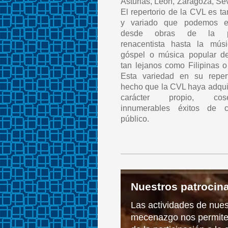
Asturias, León, Zaragoza, Sevi
El repertorio de la CVL es t
y variado que podemos en
desde obras de la pol
renacentista hasta la mús
góspel o música popular d
tan lejanos como Filipinas o
Esta variedad en su reper
hecho que la CVL haya adqui
carácter propio, cose
innumerables éxitos de cr
público.
Nuestros patrocin
Las actividades de nues
mecenazgo nos permite c