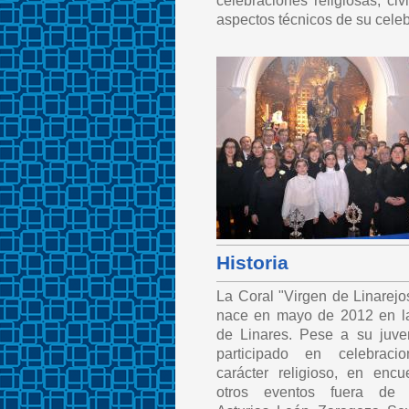
celebraciones religiosas, ci
aspectos técnicos de su cele
Historia
La Coral "Virgen de Linarejo
nace en mayo de 2012 en l
de Linares. Pese a su juve
participado en celebraci
carácter religioso, en encu
otros eventos fuera de L