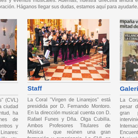
viles y eventos musicales. Además, nuestra directiva tendrá 
bración. Háganos llegar sus dudas, estamos aquí para ayudarle
Staff
Galer
La Coral "Virgen de Linarejos" está
s" (CVL)
La Cora
presidida por D. Fernando Montoro.
a ciudad
pesar d
En la dirección musical cuenta con D.
ntud, ha
gran 
Rafael Funes y Dña. Olga Cubilla.
ones de
inter
Ambos Profesores Titulares de
entros y
Inter
Música que reúnen una gran
inares:
Encue