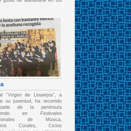
el gusto de asesorarle en los
.
ía
l "Virgen de Linarejos", a
e su juventud, ha recorrido
parte de la península
viniendo en Festivales
nacionales de Música,
ntros Corales, Ciclos