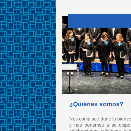
¿Quiénes somos?
Nos complace darle la bienven
y nos ponemos a su dispos