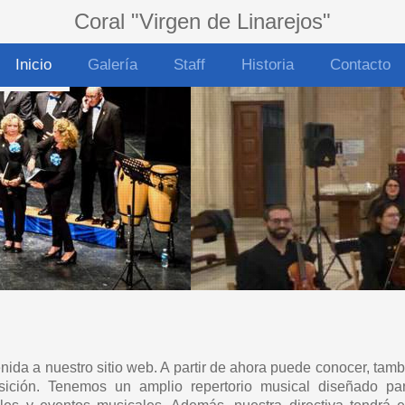
Coral "Virgen de Linarejos"
Inicio
Galería
Staff
Historia
Contacto
ida a nuestro sitio web. A partir de ahora puede conocer, tambi
ición. Tenemos un amplio repertorio musical diseñado par